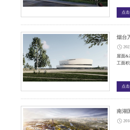
点击
烟台
202
屋面&
工面积·
点击
南湖
201