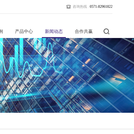
咨询热线 :
0571-82961822
例
产品中心
新闻动态
合作共赢
馆类
楼承板
开工竣工新闻
工程合作
类
板型图
公司员工新闻
产品采购
程
系统产品
企业社会责任
人才招聘
目类
馆类
设备类