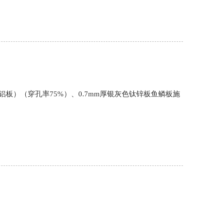
m铝板）（穿孔率75%）、0.7mm厚银灰色钛锌板鱼鳞板施