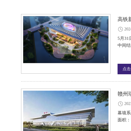
高铁
202
5月3
中间结·
点击
赣州
202
幕墙系
面积：1