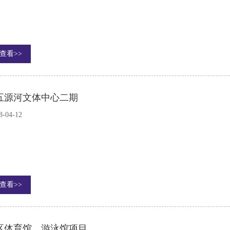
查看>>
五源河文体中心二期
8-04-12
查看>>
区体育馆、游泳馆项目