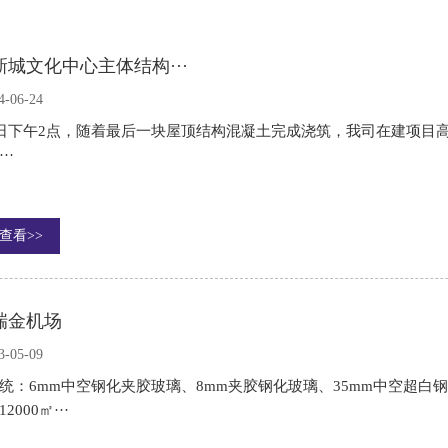
新城文化中心主体结构···
4-06-24
1日下午2点，随着最后一块屋顶结构混凝土完成浇筑，我司在建项目
··
查看>>
瑞金机场
3-05-09
统：6mm中空钢化夹胶玻璃、8mm夹胶钢化玻璃、35mm中空超白钢
2000㎡···