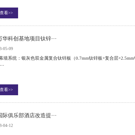
查看>>
万华科创基地项目钛锌···
3-05-09
幕墙系统：银灰色双金属复合钛锌板（0.7mm钛锌板+复合层+2.5m
··
查看>>
国际俱乐部酒店改造提···
8-04-12